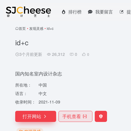
排行榜
我要留言
提
首页
•
发现灵感
•
id+c
id+c
3个月前更新
26,312
0
0
国内知名室内设计杂志
所在地：
中国
语言：
中文
收录时间：
2021-11-09
打开网站
手机查看